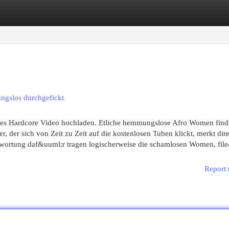
egories
Register
Login
ngslos durchgefickt
ftes Hardcore Video hochladen. Etliche hemmungslose Afro Women find
, der sich von Zeit zu Zeit auf die kostenlosen Tuben klickt, merkt direk
ntwortung daf&uuml;r tragen logischerweise die schamlosen Women, fil
Report 