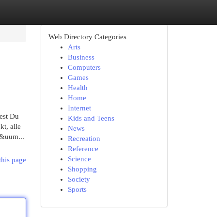
Web Directory Categories
Arts
Business
Computers
Games
Health
Home
Internet
est Du
Kids and Teens
t, alle
News
e&uum...
Recreation
Reference
Science
this page
Shopping
Society
Sports