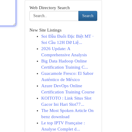
Web Directory Search
Search
New Site Listings
Soi Đầu Đuôi Đặc Biệt MT ·
Soi Cầu 12H Dữ Liệ...
2026 Update: A
Comprehensive Analysis
Big Data Hadoop Online
Certification Training C...
Guacamole Fresco: El Sabor
Auténtico de México
Azure DevOps Online
Certification Training Course
KOITOTO : Link Situs Slot
Gacor Ini Hari Slot77...
The Most Spoken Article On
benz download
Le top IPTV Française :
Analyse Complet d...