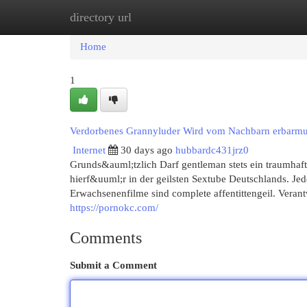
directory url
Home
New Site Listings
Add Site
Cat
Home
1
Verdorbenes Grannyluder Wird vom Nachbarn erbarmu
Internet
30 days ago
hubbardc431jrz0
Grunds&auml;tzlich Darf gentleman stets ein traumha
hierf&uuml;r in der geilsten Sextube Deutschlands. Jeder
Erwachsenenfilme sind complete affentittengeil. Vera
https://pornokc.com/
Comments
Submit a Comment