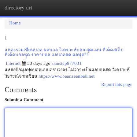
directory url
Togg
navi
Home
1
แหล่งรวมเซียนบอล ผลบอล วิเคราะห์บอล สุดแม่น ทีเด็ดสเต็ป
ทีเด็ดบอลชุด ราคาบอล ผลบอลสด ผลฟุต??
Internet
30 days ago
sianstep977031
แหล่งข้อมูลฟุตบอลแบบครบวงจร ไม่ว่าจะเป็นผลบอลสด วิเคราะห์
วิจารณ์จากเซียน
https://www.baanzeanball.net
Report this page
Comments
Submit a Comment