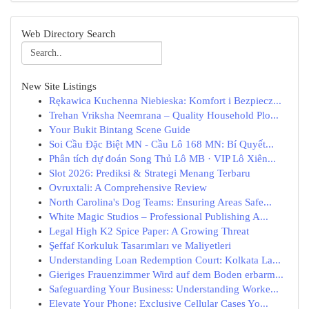
Web Directory Search
New Site Listings
Rękawica Kuchenna Niebieska: Komfort i Bezpiecz...
Trehan Vriksha Neemrana – Quality Household Plo...
Your Bukit Bintang Scene Guide
Soi Cầu Đặc Biệt MN - Cầu Lô 168 MN: Bí Quyết...
Phân tích dự đoán Song Thủ Lô MB · VIP Lô Xiên...
Slot 2026: Prediksi & Strategi Menang Terbaru
Ovruxtali: A Comprehensive Review
North Carolina's Dog Teams: Ensuring Areas Safe...
White Magic Studios – Professional Publishing A...
Legal High K2 Spice Paper: A Growing Threat
Şeffaf Korkuluk Tasarımları ve Maliyetleri
Understanding Loan Redemption Court: Kolkata La...
Gieriges Frauenzimmer Wird auf dem Boden erbarm...
Safeguarding Your Business: Understanding Worke...
Elevate Your Phone: Exclusive Cellular Cases Yo...