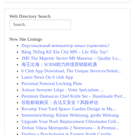
Web Directory Search
New Site Listings
Персональный компьютер начал тормозить?
Bảng Thống Kê Xỉu Chủ MN – Lộc Đầy Tay!
JMS The Majestic Sector M9 Manesar – Quality Lo...
海王出海：SCRM助力跨境营销新机遇
6 Club App Download, The Unique Services/Soluti...
Latest News On 6 club App
Proximal Femoral Locking Plate
Artisan Serrurier Liège : Votre Spécialiste ...
Premium Damascus Chef Knife Set – Handmade Prof...
谷歌邮箱购买：合法又安全？风险评估
Revamp Your Yard Space: Garden Design in Ma...
Inneneinrichtung: Kleine Wohnung, große Wirkung
Upgrade Your Pool: Replacement Chlorinator Cell...
Trehan Vilasa Metropolis 2 Neemrana – A Promisi...
Finding a Psychologist in Eastern North Carolin...