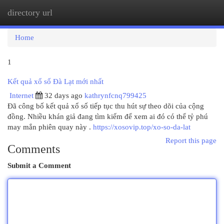
directory url
Togg
navi
Home
1
Kết quả xổ số Đà Lạt mới nhất
Internet
32 days ago
kathrynfcnq799425
Đã công bố kết quả xổ số tiếp tục thu hút sự theo dõi của cộng
đồng. Nhiều khán giả đang tìm kiếm để xem ai đó có thể tỷ phú
may mắn phiên quay này .
https://xosovip.top/xo-so-da-lat
Report this page
Comments
Submit a Comment