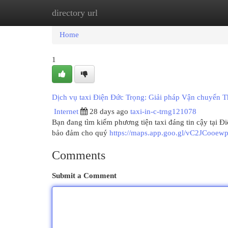
directory url
Home
New Site Listings
Add Site
Cat
Home
1
Dịch vụ taxi Điện Đức Trọng: Giải pháp Vận chuyển T
Internet
28 days ago
taxi-in-c-trng121078
Bạn đang tìm kiếm phương tiện taxi đáng tin cậy tại Đ
bảo đảm cho quý
https://maps.app.goo.gl/vC2JCooew
Comments
Submit a Comment