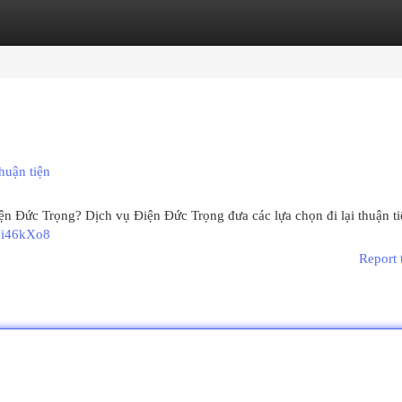
egories
Register
Login
huận tiện
iện Đức Trọng? Dịch vụ Điện Đức Trọng đưa các lựa chọn đi lại thuận ti
pi46kXo8
Report 