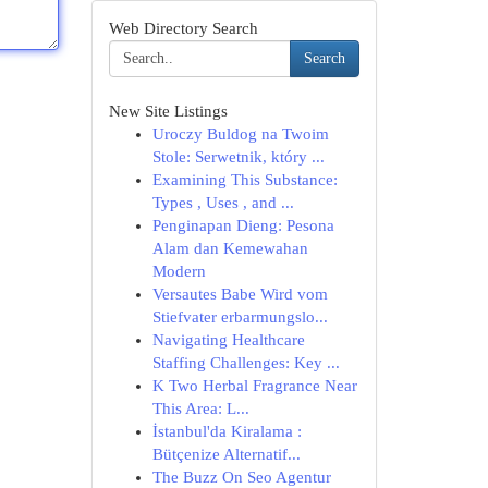
Web Directory Search
Search
New Site Listings
Uroczy Buldog na Twoim
Stole: Serwetnik, który ...
Examining This Substance:
Types , Uses , and ...
Penginapan Dieng: Pesona
Alam dan Kemewahan
Modern
Versautes Babe Wird vom
Stiefvater erbarmungslo...
Navigating Healthcare
Staffing Challenges: Key ...
K Two Herbal Fragrance Near
This Area: L...
İstanbul'da Kiralama :
Bütçenize Alternatif...
The Buzz On Seo Agentur