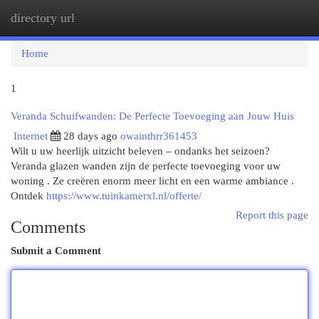
directory url
Togg
navi
Home
1
Veranda Schuifwanden: De Perfecte Toevoeging aan Jouw Huis
Internet
28 days ago
owainthrr361453
Wilt u uw heerlijk uitzicht beleven – ondanks het seizoen?
Veranda glazen wanden zijn de perfecte toevoeging voor uw
woning . Ze creëren enorm meer licht en een warme ambiance .
Ontdek
https://www.tuinkamerxl.nl/offerte/
Report this page
Comments
Submit a Comment