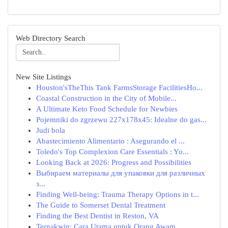
Web Directory Search
New Site Listings
Houston'sTheThis Tank FarmsStorage FacilitiesHo...
Coastal Construction in the City of Mobile...
A Ultimate Keto Food Schedule for Newbies
Pojemniki do zgrzewu 227x178x45: Idealne do gas...
Judi bola
Abastecimiento Alimentario : Asegurando el ...
Toledo's Top Complexion Care Essentials : Yo...
Looking Back at 2026: Progress and Possibilities
Выбираем материалы для упаковки для различных
з...
Finding Well-being: Trauma Therapy Options in t...
The Guide to Somerset Dental Treatment
Finding the Best Dentist in Reston, VA
Ternakwin: Cara Utama untuk Orang Awam