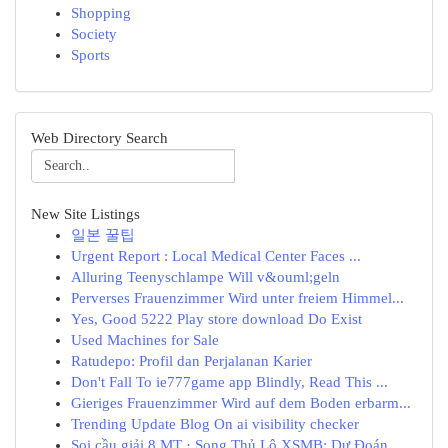
Shopping
Society
Sports
Web Directory Search
New Site Listings
일본 꿀팁
Urgent Report : Local Medical Center Faces ...
Alluring Teenyschlampe Will v&ouml;geln
Perverses Frauenzimmer Wird unter freiem Himmel...
Yes, Good 5222 Play store download Do Exist
Used Machines for Sale
Ratudepo: Profil dan Perjalanan Karier
Don't Fall To ie777game app Blindly, Read This ...
Gieriges Frauenzimmer Wird auf dem Boden erbarm...
Trending Update Blog On ai visibility checker
Soi cầu giải 8 MT · Song Thủ Lô XSMB: Dự Đoán ...