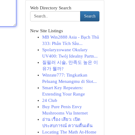
Web Directory Search
Search
New Site Listings
MB Win2888 Asia - Bạch Thủ
333: Phân Tích Sâu...
Spolaryzowane Okulary
UV400: Twój Idealny Partn...
질필러 시술, 만족도 높은 이
유가 뭘까?
Winrate777: Tingkatkan
Peluang Menangmu di Slot...
Smart Key Repeaters:
Extending Your Range
24 Club
Buy Pure Penis Envy
Mushrooms Via Internet
อ่าน เรื่อง เสียว: เปิด
ประสบการณ์ ความตื่นเต้น
Locating The Math At-Home