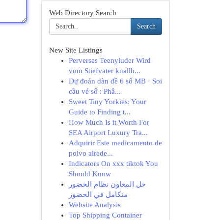
Web Directory Search
Search
New Site Listings
Perverses Teenyluder Wird
vom Stiefvater knallh...
Dự đoán dàn đề 6 số MB · Soi
cầu vé số : Phâ...
Sweet Tiny Yorkies: Your
Guide to Finding t...
How Much Is it Worth For
SEA Airport Luxury Tra...
Adquirir Este medicamento de
polvo alrede...
Indicators On xxx tiktok You
Should Know
حل المعاون نظام الحضور
متكامل في الحضور
Website Analysis
Top Shipping Container