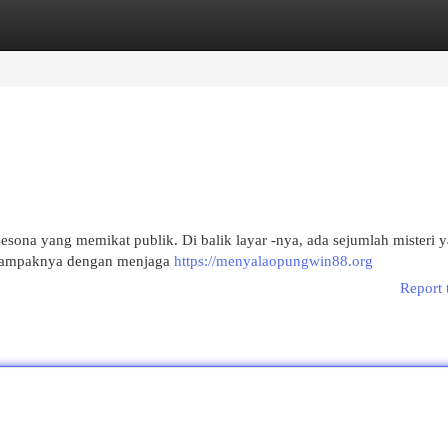
egories
Register
Login
na yang memikat publik. Di balik layar -nya, ada sejumlah misteri 
i tampaknya dengan menjaga
https://menyalaopungwin88.org
Report 