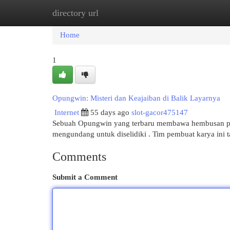
directory url
Home
New Site Listings
Add Site
Cat
Home
1
Opungwin: Misteri dan Keajaiban di Balik Layarnya
Internet
55 days ago
slot-gacor475147
Sebuah Opungwin yang terbaru membawa hembusan peso
mengundang untuk diselidiki . Tim pembuat karya in
Comments
Submit a Comment