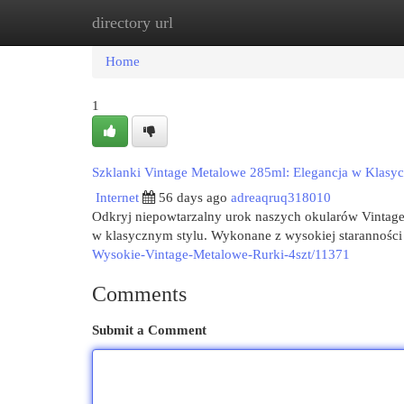
directory url
Home
New Site Listings
Add Site
Cat
Home
1
Szklanki Vintage Metalowe 285ml: Elegancja w Klas
Internet
56 days ago
adreaqruq318010
Odkryj niepowtarzalny urok naszych okularów Vintage
w klasycznym stylu. Wykonane z wysokiej staranności 
Wysokie-Vintage-Metalowe-Rurki-4szt/11371
Comments
Submit a Comment