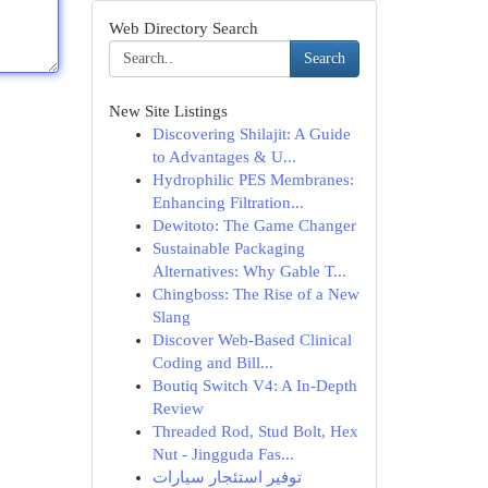
Web Directory Search
Search
New Site Listings
Discovering Shilajit: A Guide
to Advantages & U...
Hydrophilic PES Membranes:
Enhancing Filtration...
Dewitoto: The Game Changer
Sustainable Packaging
Alternatives: Why Gable T...
Chingboss: The Rise of a New
Slang
Discover Web-Based Clinical
Coding and Bill...
Boutiq Switch V4: A In-Depth
Review
Threaded Rod, Stud Bolt, Hex
Nut - Jingguda Fas...
توفير استئجار سيارات