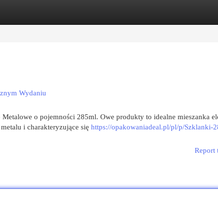
egories
Register
Login
ycznym Wydaniu
 Metalowe o pojemności 285ml. Owe produkty to idealne mieszanka el
metalu i charakteryzujące się
https://opakowaniadeal.pl/pl/p/Szklanki-
Report 