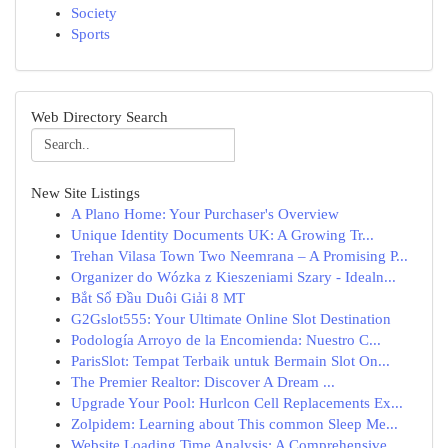
Society
Sports
Web Directory Search
New Site Listings
A Plano Home: Your Purchaser's Overview
Unique Identity Documents UK: A Growing Tr...
Trehan Vilasa Town Two Neemrana – A Promising P...
Organizer do Wózka z Kieszeniami Szary - Idealn...
Bắt Sổ Đầu Duôi Giải 8 MT
G2Gslot555: Your Ultimate Online Slot Destination
Podología Arroyo de la Encomienda: Nuestro C...
ParisSlot: Tempat Terbaik untuk Bermain Slot On...
The Premier Realtor: Discover A Dream ...
Upgrade Your Pool: Hurlcon Cell Replacements Ex...
Zolpidem: Learning about This common Sleep Me...
Website Loading Time Analysis: A Comprehensive ...