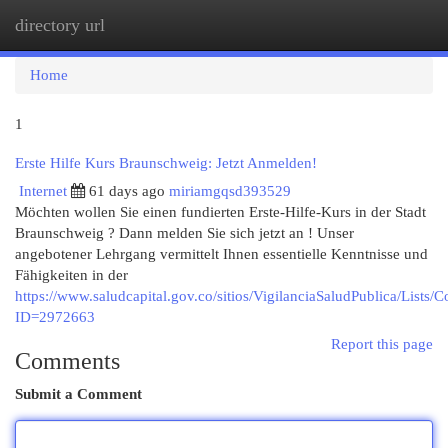
directory url
Togg
navi
Home
1
Erste Hilfe Kurs Braunschweig: Jetzt Anmelden!
Internet
61 days ago
miriamgqsd393529
Möchten wollen Sie einen fundierten Erste-Hilfe-Kurs in der Stadt
Braunschweig ? Dann melden Sie sich jetzt an ! Unser
angebotener Lehrgang vermittelt Ihnen essentielle Kenntnisse und
Fähigkeiten in der
https://www.saludcapital.gov.co/sitios/VigilanciaSaludPublica/Lists
ID=2972663
Report this page
Comments
Submit a Comment