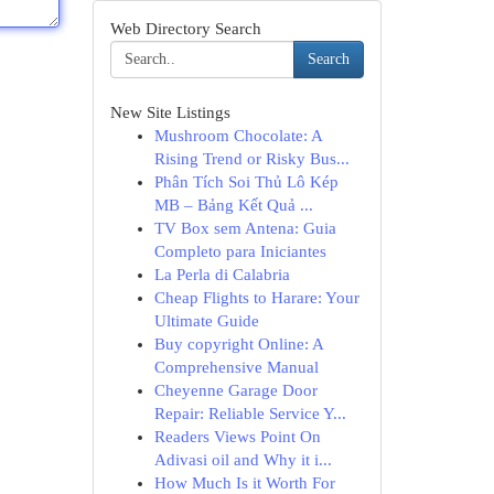
Web Directory Search
Search
New Site Listings
Mushroom Chocolate: A
Rising Trend or Risky Bus...
Phân Tích Soi Thủ Lô Kép
MB – Bảng Kết Quả ...
TV Box sem Antena: Guia
Completo para Iniciantes
La Perla di Calabria
Cheap Flights to Harare: Your
Ultimate Guide
Buy copyright Online: A
Comprehensive Manual
Cheyenne Garage Door
Repair: Reliable Service Y...
Readers Views Point On
Adivasi oil and Why it i...
How Much Is it Worth For