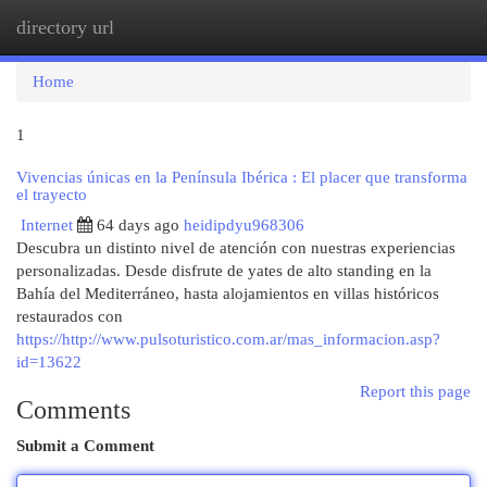
directory url
Togg
navi
Home
1
Vivencias únicas en la Península Ibérica : El placer que transforma
el trayecto
Internet
64 days ago
heidipdyu968306
Descubra un distinto nivel de atención con nuestras experiencias
personalizadas. Desde disfrute de yates de alto standing en la
Bahía del Mediterráneo, hasta alojamientos en villas históricos
restaurados con
https://http://www.pulsoturistico.com.ar/mas_informacion.asp?
id=13622
Report this page
Comments
Submit a Comment