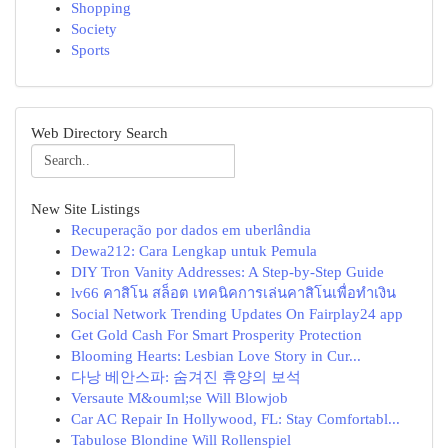
Shopping
Society
Sports
Web Directory Search
New Site Listings
Recuperação por dados em uberlândia
Dewa212: Cara Lengkap untuk Pemula
DIY Tron Vanity Addresses: A Step-by-Step Guide
lv66 คาสิโน สล็อต เทคนิคการเล่นคาสิโนเพื่อทำเงิน
Social Network Trending Updates On Fairplay24 app
Get Gold Cash For Smart Prosperity Protection
Blooming Hearts: Lesbian Love Story in Cur...
다낭 베안스파: 숨겨진 휴양의 보석
Versaute M&ouml;se Will Blowjob
Car AC Repair In Hollywood, FL: Stay Comfortabl...
Tabulose Blondine Will Rollenspiel