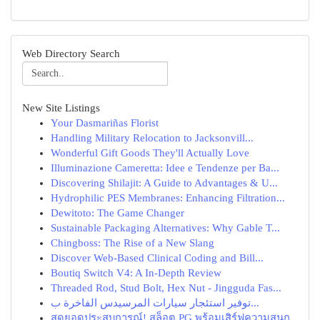
Web Directory Search
New Site Listings
Your Dasmariñas Florist
Handling Military Relocation to Jacksonvill...
Wonderful Gift Goods They'll Actually Love
Illuminazione Cameretta: Idee e Tendenze per Ba...
Discovering Shilajit: A Guide to Advantages & U...
Hydrophilic PES Membranes: Enhancing Filtration...
Dewitoto: The Game Changer
Sustainable Packaging Alternatives: Why Gable T...
Chingboss: The Rise of a New Slang
Discover Web-Based Clinical Coding and Bill...
Boutiq Switch V4: A In-Depth Review
Threaded Rod, Stud Bolt, Hex Nut - Jingguda Fas...
توفير استئجار سيارات المرسيدس الفاخرة ب...
สุดยอดประสบการณ์! สล็อต PG พร้อมเสิร์ฟความสนุก