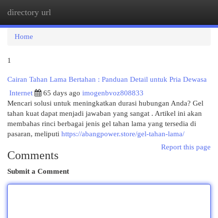
directory url
Togg
navi
Home
1
Cairan Tahan Lama Bertahan : Panduan Detail untuk Pria Dewasa
Internet
65 days ago
imogenbvoz808833
Mencari solusi untuk meningkatkan durasi hubungan Anda? Gel
tahan kuat dapat menjadi jawaban yang sangat . Artikel ini akan
membahas rinci berbagai jenis gel tahan lama yang tersedia di
pasaran, meliputi
https://abangpower.store/gel-tahan-lama/
Report this page
Comments
Submit a Comment