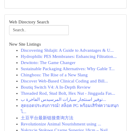
Web Directory Search
New Site Listings
Discovering Shilajit: A Guide to Advantages & U...
Hydrophilic PES Membranes: Enhancing Filtration...
Dewitoto: The Game Changer
Sustainable Packaging Alternatives: Why Gable T...
Chingboss: The Rise of a New Slang
Discover Web-Based Clinical Coding and Bill...
Boutiq Switch V4: A In-Depth Review
Threaded Rod, Stud Bolt, Hex Nut - Jingguda Fas...
توفير استئجار سيارات المرسيدس الفاخرة ب...
สุดยอดประสบการณ์! สล็อต PG พร้อมเสิร์ฟความสนุก
ไ...
土豆平台最新链接查询方法
Revolutionize Animal Nourishment using ...
Nakrycie Stołowe Czarne Superior 18cm – Najl...