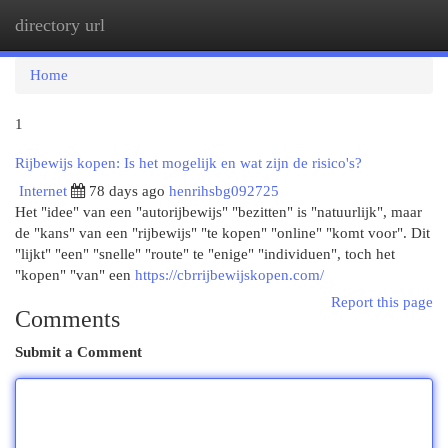
directory url
Togg
navi
Home
1
Rijbewijs kopen: Is het mogelijk en wat zijn de risico's?
Internet
78 days ago
henrihsbg092725
Het "idee" van een "autorijbewijs" "bezitten" is "natuurlijk", maar
de "kans" van een "rijbewijs" "te kopen" "online" "komt voor". Dit
"lijkt" "een" "snelle" "route" te "enige" "individuen", toch het
"kopen" "van" een
https://cbrrijbewijskopen.com/
Report this page
Comments
Submit a Comment