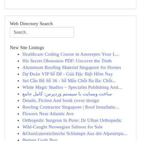
Web Directory Search
New Site Listings
Healthcare Coding Course in Ameerpet: Your L...
His Secret Obsession PDF: Uncover the Truth
Aluminum Roofing Material Singapore for Homes
Dự Đoán VIP Số Đề - Giải Đặc Biệt Hôm Nay
Soi Cầu Bộ Số 36 - Số Mấu Chốt Ba Ba: Chốt...
White Magic Studios – Specialist Publishing And...
ساخت وبسایت با سیستم وردپرس: کامل جامع
Details, Fiction And book cover design
Roofing Contractor Singapore | Roof Installatio...
Flowers Near Atlantic Ave
Orthopedic Surgeon In Pune: Dr Ulhas Orthopedic
Wild-Caught Norwegian Salmon for Sale
&Ouml;sterreichische Schlampe Aus der Alpenrepu...
Betting Gods Buy