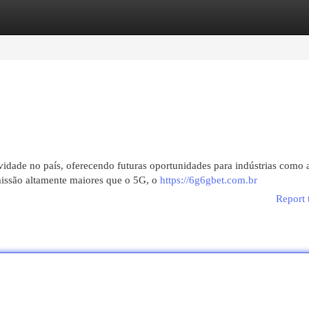
egories
Register
Login
idade no país, oferecendo futuras oportunidades para indústrias como 
issão altamente maiores que o 5G, o
https://6g6gbet.com.br
Report 