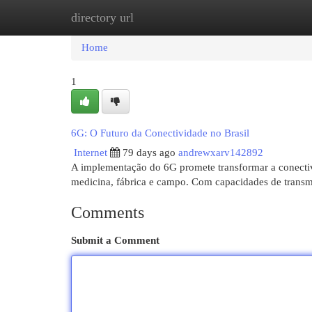
directory url
Home
New Site Listings
Add Site
Cat
Home
1
6G: O Futuro da Conectividade no Brasil
Internet
79 days ago
andrewxarv142892
A implementação do 6G promete transformar a conectiv
medicina, fábrica e campo. Com capacidades de transm
Comments
Submit a Comment