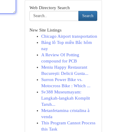
Web Directory Search
Search
New Site Listings
Chicago Airport transportation
Bảng lô Top miền Bắc hôm
nay
A Review Of Potting
compound for PCB
Meniu Happy Restaurant
București: Delicii Gusta...
Surron Power Bike vs.
Motocross Bike : Which ...
Sv388 Museumayam:
Langkah-langkah Komplit
Taruh...
Metanfetamina cristalina à
venda
This Program Cannot Process
this Task