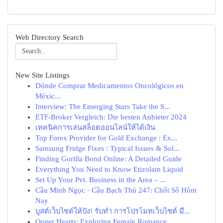
Web Directory Search
New Site Listings
Dónde Comprar Medicamentos Oncológicos en
Méxic...
Interview: The Emerging Stars Take the S...
ETF-Broker Vergleich: Die besten Anbieter 2024
เทคนิคการเล่นสล็อตออนไลน์ให้ได้เงิน
Top Forex Provider for Gold Exchange : Ex...
Samsung Fridge Fixes : Typical Issues & Sol...
Finding Gorilla Bond Online: A Detailed Guide
Everything You Need to Know Etizolam Liquid
Set Up Your Pvt. Business in the Area – ...
Cầu Minh Ngọc · Cầu Bạch Thủ 247: Chốt Số Hôm
Nay
บูสต์เว็บไซต์ให้ปัง! รับทำ การโปรโมทเว็บไซต์ มื...
Queer Hearts: Exploring Female Romance