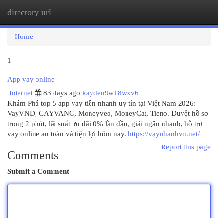
directory url
Togg
navi
Home
1
App vay online
Internet
83 days ago
kayden9w18wxv6
Khám Phá top 5 app vay tiền nhanh uy tín tại Việt Nam 2026:
VayVND, CAYVANG, Moneyveo, MoneyCat, Tieno. Duyệt hồ sơ
trong 2 phút, lãi suất ưu đãi 0% lần đầu, giải ngân nhanh, hỗ trợ
vay online an toàn và tiện lợi hôm nay.
https://vaynhanhvn.net/
Report this page
Comments
Submit a Comment