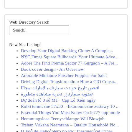
Web Directory Search
New Site Listings
Develop Your Digital Banking Clone: A Comple...
NYC Times Square Billboards: Your Ultimate Adve...
Adore The Find Premia Sector 77 Gurgaon – A Fre...
Book cover design - An Overview
Adorable Miniature Pinscher Puppies For Sale!
Driving Digital Transformation: How a CIO Consu...
افحص تاريخ حوادث سيارتك بالإمارات مجانًا
عضوية سمارترز: تجربة مشاهدة متطورة
Dự đoán lô 3 số MT · Cặp Lô Xiên ngày
Rolki termiczne 57x30 – Ekonomiczne zestawy 10 ...
Essential Things You Must Know On ie777 app mode
Hemmungslose Teenyschlampe Will Blowjob
Trehan Vriksha Neemrana – Quality Household Plo...
O Voô de Helicóptero no Rio: Inesquecível Exper...