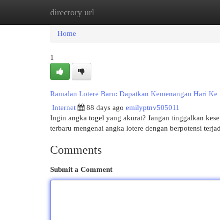
directory url
Home
New Site Listings
Add Site
Cat
Home
1
Ramalan Lotere Baru: Dapatkan Kemenangan Hari Ke
Internet
88 days ago
emilyptnv505011
Ingin angka togel yang akurat? Jangan tinggalkan kes
terbaru mengenai angka lotere dengan berpotensi terjad
Comments
Submit a Comment