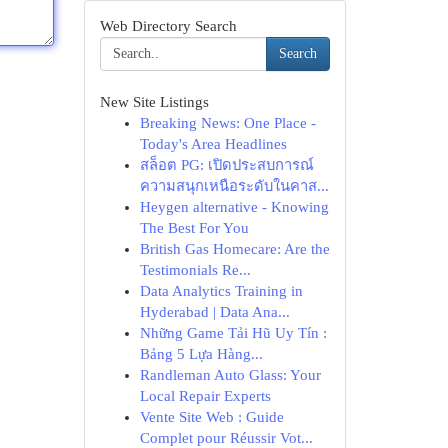
Web Directory Search
Search
New Site Listings
Breaking News: One Place -
Today's Area Headlines
สล็อต PG: เปิดประสบการณ์
ความสนุกเหนือระดับในคาส...
Heygen alternative - Knowing
The Best For You
British Gas Homecare: Are the
Testimonials Re...
Data Analytics Training in
Hyderabad | Data Ana...
Những Game Tải Hũ Uy Tín :
Bảng 5 Lựa Hàng...
Randleman Auto Glass: Your
Local Repair Experts
Vente Site Web : Guide
Complet pour Réussir Vot...