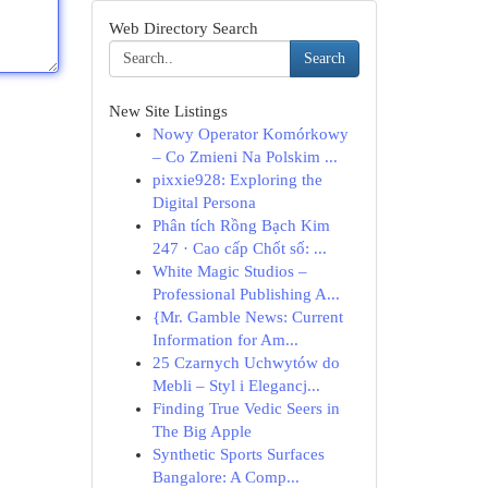
Web Directory Search
Search
New Site Listings
Nowy Operator Komórkowy
– Co Zmieni Na Polskim ...
pixxie928: Exploring the
Digital Persona
Phân tích Rồng Bạch Kim
247 · Cao cấp Chốt số: ...
White Magic Studios –
Professional Publishing A...
{Mr. Gamble News: Current
Information for Am...
25 Czarnych Uchwytów do
Mebli – Styl i Elegancj...
Finding True Vedic Seers in
The Big Apple
Synthetic Sports Surfaces
Bangalore: A Comp...