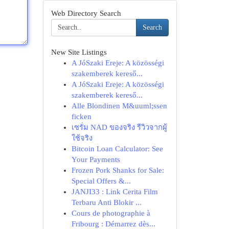
Web Directory Search
Search
New Site Listings
A JóSzaki Ereje: A közösségi
szakemberek kereső...
A JóSzaki Ereje: A közösségi
szakemberek kereső...
Alle Blondinen M&uuml;ssen
ficken
เซรั่ม NAD ของจริง รีวิวจากผู้
ใช้จริง
Bitcoin Loan Calculator: See
Your Payments
Frozen Pork Shanks for Sale:
Special Offers &...
JANJI33 : Link Cerita Film
Terbaru Anti Blokir ...
Cours de photographie à
Fribourg : Démarrez dès...