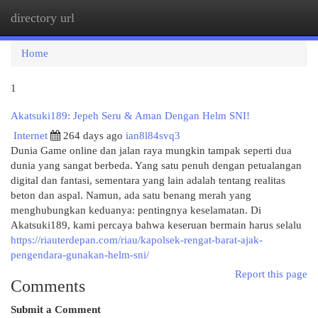
directory url
Togg
navi
Home
1
Akatsuki189: Jepeh Seru & Aman Dengan Helm SNI!
Internet
264 days ago
ian8l84svq3
Dunia Game online dan jalan raya mungkin tampak seperti dua
dunia yang sangat berbeda. Yang satu penuh dengan petualangan
digital dan fantasi, sementara yang lain adalah tentang realitas
beton dan aspal. Namun, ada satu benang merah yang
menghubungkan keduanya: pentingnya keselamatan. Di
Akatsuki189, kami percaya bahwa keseruan bermain harus selalu
https://riauterdepan.com/riau/kapolsek-rengat-barat-ajak-
pengendara-gunakan-helm-sni/
Report this page
Comments
Submit a Comment