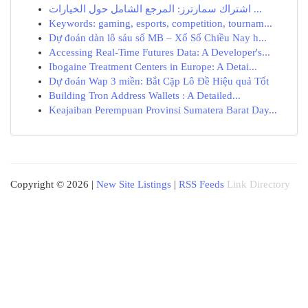
اشتراك سمارترز: المرجع الشامل حول الخيارات ...
Keywords: gaming, esports, competition, tournam...
Dự đoán dàn lô sáu số MB – Xổ Số Chiều Nay h...
Accessing Real-Time Futures Data: A Developer's...
Ibogaine Treatment Centers in Europe: A Detai...
Dự đoán Wap 3 miền: Bắt Cặp Lô Đề Hiệu quả Tốt
Building Tron Address Wallets : A Detailed...
Keajaiban Perempuan Provinsi Sumatera Barat Day...
Copyright © 2026 |
New Site Listings
|
RSS Feeds
Link Directory