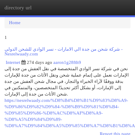
directory url
Togg
navi
Home
1
شركة شحن من جدة الي الامارات - نسر الوادي للشحن الدولي -
Nesrelwaady.com
Internet
274 days ago
aaron1g28fth9
نحن في شركة نسر الوادي المتخصصة في نقل العفش من جدة إلى
الإمارات نعمل على إتمام عملية شحن ونقل الأثاث من جدة للإمارات
بدقة ووفقًا لآراء الخبراء والتجار، في مجال شحن العفش من جدة
إلى الإمارات، أو بشكل أكثر تحديدًا المتخصصين، والمتمكنين في
شحن الأثاث من جدة إلى الإمارات.
https://nesrelwaady.com/%D8%B4%D8%B1%D9%83%D8%A9-
%D9%86%D9%82%D9%84-%D8%B9%D9%81%D8%B4-
%D9%85%D9%86-%D8%AC%D8%AF%D8%A9-
%D8%A5%D9%84%D9%89-
%D8%A7%D9%84%D8%A5%D9%85%D8%A7%D8%B1%D8%A
Report this page