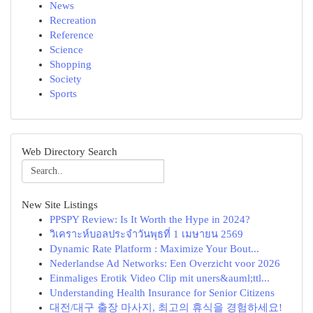
News
Recreation
Reference
Science
Shopping
Society
Sports
Web Directory Search
New Site Listings
PPSPY Review: Is It Worth the Hype in 2024?
วิเคราะห์บอลประจำวันพุธที่ 1 เมษายน 2569
Dynamic Rate Platform : Maximize Your Bout...
Nederlandse Ad Networks: Een Overzicht voor 2026
Einmaliges Erotik Video Clip mit uners&auml;ttl...
Understanding Health Insurance for Senior Citizens
대전/대구 출장 마사지, 최고의 휴식을 경험하세요!