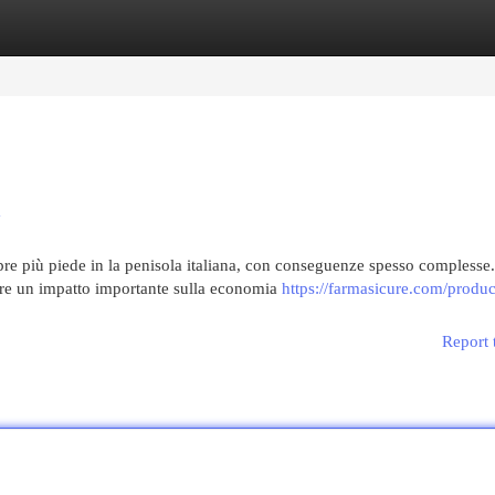
egories
Register
Login
a
 più piede in la penisola italiana, con conseguenze spesso complesse.
re un impatto importante sulla economia
https://farmasicure.com/produc
Report 