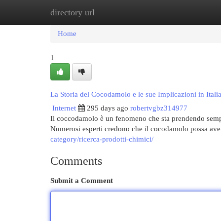
directory url
Home
New Site Listings
Add Site
Cat
Home
1
La Storia del Cocodamolo e le sue Implicazioni in Itali
Internet
295 days ago
robertvgbz314977
Il coccodamolo è un fenomeno che sta prendendo sempre
Numerosi esperti credono che il cocodamolo possa ave
category/ricerca-prodotti-chimici/
Comments
Submit a Comment