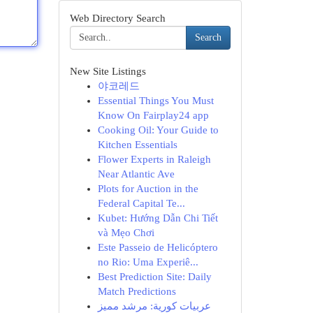
Web Directory Search
Search
New Site Listings
야코레드
Essential Things You Must
Know On Fairplay24 app
Cooking Oil: Your Guide to
Kitchen Essentials
Flower Experts in Raleigh
Near Atlantic Ave
Plots for Auction in the
Federal Capital Te...
Kubet: Hướng Dẫn Chi Tiết
và Mẹo Chơi
Este Passeio de Helicóptero
no Rio: Uma Experiê...
Best Prediction Site: Daily
Match Predictions
عربيات كورية: مرشد مميز