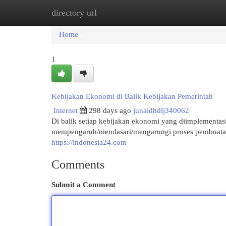
directory url
Home
New Site Listings
Add Site
Cat
Home
1
Kebijakan Ekonomi di Balik Kebijakan Pemerintah
Internet
298 days ago
junaidhdlj340062
Di balik setiap kebijakan ekonomi yang diimplementasi
mempengaruh/mendasari/mengarungi proses pembuatann
https://indonesia24.com
Comments
Submit a Comment