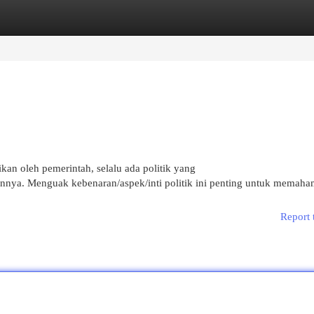
egories
Register
Login
kan oleh pemerintah, selalu ada politik yang
ya. Menguak kebenaran/aspek/inti politik ini penting untuk memaha
Report 