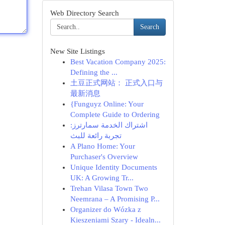
Web Directory Search
Search
New Site Listings
Best Vacation Company 2025:
Defining the ...
土豆正式网站： 正式入口与
最新消息
{Funguyz Online: Your
Complete Guide to Ordering
اشتراك الخدمة سمارترز:
تجربة رائعة للبث
A Plano Home: Your
Purchaser's Overview
Unique Identity Documents
UK: A Growing Tr...
Trehan Vilasa Town Two
Neemrana – A Promising P...
Organizer do Wózka z
Kieszeniami Szary - Idealn...