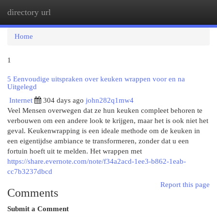
directory url
Togg
navi
Home
1
5 Eenvoudige uitspraken over keuken wrappen voor en na
Uitgelegd
Internet
304 days ago
john282q1mw4
Veel Mensen overwegen dat ze hun keuken compleet behoren te
verbouwen om een andere look te krijgen, maar het is ook niet het
geval. Keukenwrapping is een ideale methode om de keuken in
een eigentijdse ambiance te transformeren, zonder dat u een
fortuin hoeft uit te melden. Het wrappen met
https://share.evernote.com/note/f34a2acd-1ee3-b862-1eab-
cc7b3237dbcd
Report this page
Comments
Submit a Comment