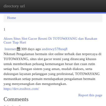
directory url
Togg
navi
Home
1
Akses Situs Slot Gacor Resmi Di TOTOWAYANG dan Rasakan
Cuan Tiap Hari
Internet
309 days ago
andrewy578usq8
Nikmati Pengalaman bermain slot online terbaik dan terpercaya di
TOTOWAYANG, situs slot gacor resmi yang dirancang khusus
untuk memberikan peluang kemenangan besar dan cuan rutin
setiap hari. Dengan sistem yang aman, mudah diakses, serta
dukungan layanan pelanggan yang profesional, TOTOWAYANG
memastikan setiap pemain mendapatkan pengalaman bermain
yang menyenangkan dan menguntungkan.
https://dev.essibox.com/
Report this page
Comments