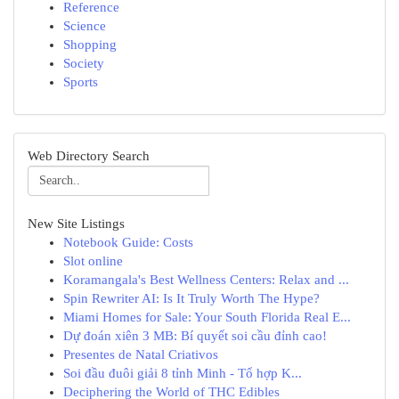
Reference
Science
Shopping
Society
Sports
Web Directory Search
New Site Listings
Notebook Guide: Costs
Slot online
Koramangala's Best Wellness Centers: Relax and ...
Spin Rewriter AI: Is It Truly Worth The Hype?
Miami Homes for Sale: Your South Florida Real E...
Dự đoán xiên 3 MB: Bí quyết soi cầu đỉnh cao!
Presentes de Natal Criativos
Soi đầu đuôi giải 8 tỉnh Minh - Tổ hợp K...
Deciphering the World of THC Edibles