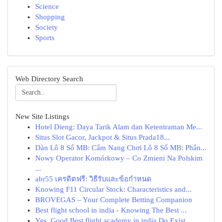
Science
Shopping
Society
Sports
Web Directory Search
New Site Listings
Hotel Dieng: Daya Tarik Alam dan Ketentraman Me...
Situs Slot Gacor, Jackpot & Situs Prada18...
Dàn Lô 8 Số MB: Cẩm Nang Chơi Lô 8 Số MB: Phân...
Nowy Operator Komórkowy – Co Zmieni Na Polskim
...
abr55 เครดิตฟรี: วิธีรับและข้อกำหนด
Knowing F11 Circular Stock: Characteristics and...
BROVEGAS – Your Complete Betting Companion
Best flight school in india - Knowing The Best ...
Yes, Good Best flight academy in india Do Exist