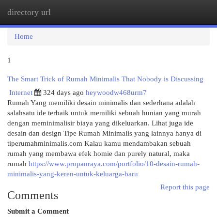
directory url
Togg
navi
Home
1
The Smart Trick of Rumah Minimalis That Nobody is Discussing
Internet
324 days ago
heywoodw468urm7
Rumah Yang memiliki desain minimalis dan sederhana adalah
salahsatu ide terbaik untuk memiliki sebuah hunian yang murah
dengan meminimalisir biaya yang dikeluarkan. Lihat juga ide
desain dan design Tipe Rumah Minimalis yang lainnya hanya di
tiperumahminimalis.com Kalau kamu mendambakan sebuah
rumah yang membawa efek homie dan purely natural, maka
rumah
https://www.propanraya.com/portfolio/10-desain-rumah-
minimalis-yang-keren-untuk-keluarga-baru
Report this page
Comments
Submit a Comment