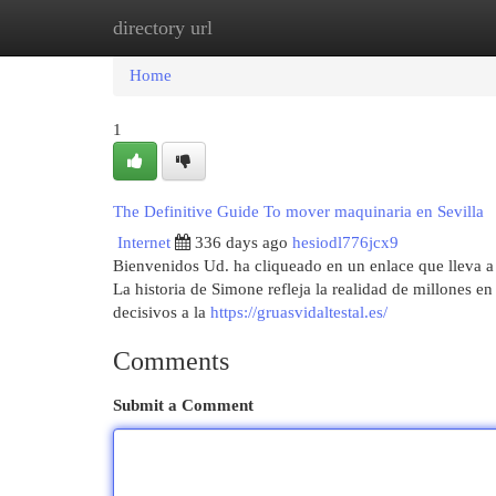
directory url
Home
New Site Listings
Add Site
Cat
Home
1
The Definitive Guide To mover maquinaria en Sevilla
Internet
336 days ago
hesiodl776jcx9
Bienvenidos Ud. ha cliqueado en un enlace que lleva a 
La historia de Simone refleja la realidad de millones en
decisivos a la
https://gruasvidaltestal.es/
Comments
Submit a Comment