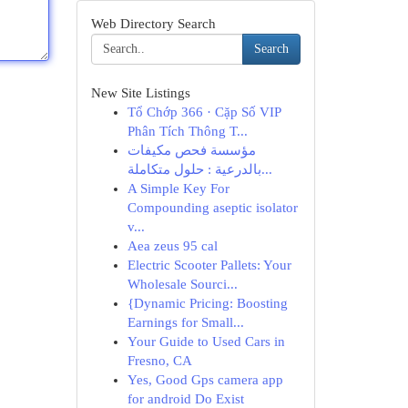
Web Directory Search
Search
New Site Listings
Tổ Chớp 366 · Cặp Số VIP
Phân Tích Thông T...
مؤسسة فحص مكيفات
بالدرعية : حلول متكاملة...
A Simple Key For
Compounding aseptic isolator
v...
Aea zeus 95 cal
Electric Scooter Pallets: Your
Wholesale Sourci...
{Dynamic Pricing: Boosting
Earnings for Small...
Your Guide to Used Cars in
Fresno, CA
Yes, Good Gps camera app
for android Do Exist