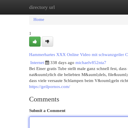
directory url
Home
New Site Listings
Add Site
Cat
Home
1
Hammerhartes XXX Online Video mit schwanzgeiler 
Internet
338 days ago
michaelv852nta7
Bei Einer gratis Tube stellt male ganz schnell fest, das
nat&uuml;rlich die beliebten M&auml;dels, file&uuml;r d
dass viele versaute Schlampen beim V&ouml;geln richti
https://geilpornos.com/
Comments
Submit a Comment