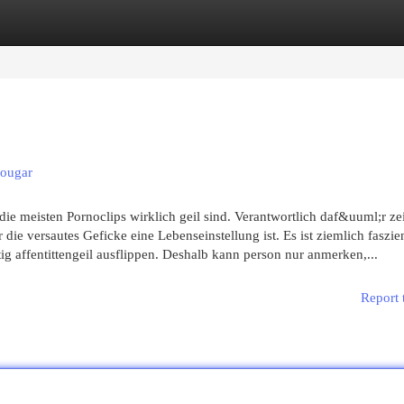
egories
Register
Login
Cougar
s die meisten Pornoclips wirklich geil sind. Verantwortlich daf&uuml;r z
ie versautes Geficke eine Lebenseinstellung ist. Es ist ziemlich faszie
g affentittengeil ausflippen. Deshalb kann person nur anmerken,...
Report 