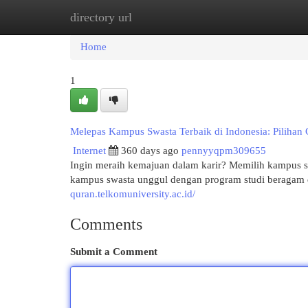
directory url
Home
New Site Listings
Add Site
Cat
Home
1
Melepas Kampus Swasta Terbaik di Indonesia: Piliha
Internet
360 days ago
pennyyqpm309655
Ingin meraih kemajuan dalam karir? Memilih kampus se
kampus swasta unggul dengan program studi beragam d
quran.telkomuniversity.ac.id/
Comments
Submit a Comment