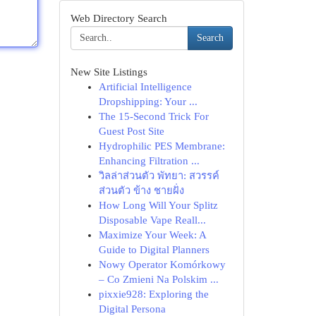
Web Directory Search
Search
New Site Listings
Artificial Intelligence
Dropshipping: Your ...
The 15-Second Trick For
Guest Post Site
Hydrophilic PES Membrane:
Enhancing Filtration ...
วิลล่าส่วนตัว พัทยา: สวรรค์
ส่วนตัว ข้าง ชายฝั่ง
How Long Will Your Splitz
Disposable Vape Reall...
Maximize Your Week: A
Guide to Digital Planners
Nowy Operator Komórkowy
– Co Zmieni Na Polskim ...
pixxie928: Exploring the
Digital Persona