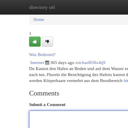
directory url
Home
New Site Listings
Add Site
Cat
Home
1
Was Bedeutet?
Internet
365 days ago
michael838x4tj9
Du Kannst den Hafen an Boden und auf dem Wasser erk
nach tun. Fluorür die Besichtigung des Hafens kannst 
werden Körperhaare vermehrt aus dem Brustbereich
ht
Comments
Submit a Comment