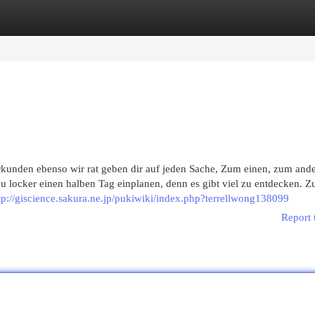
egories
Register
Login
unden ebenso wir rat geben dir auf jeden Sache, Zum einen, zum and
du locker einen halben Tag einplanen, denn es gibt viel zu entdecken. 
tp://giscience.sakura.ne.jp/pukiwiki/index.php?terrellwong138099
Report 