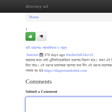
directory url
Home
New Site Listings
Add Site
Cat
Home
1
ভাই ডায়াপার: স্বাভাবিকতা ও আনন্দ
Internet
370 days ago
friedrichl654xvf1
বাচ্চাদের জন্য বেস্ট এন্টিমাইক্রোবিয়াল ডায়াপার নিরূপণ করে। কারণ এই ব
দিতে পারে। এই ধরণের ডায়াপাররা প্রশস্ত বাধা নীল এই ধরণের ডায়াপারগুল
সমাজে বড় হয়ে
https://diapermarketbd.com
Comments
Submit a Comment