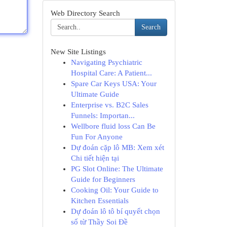
Web Directory Search
Search
New Site Listings
Navigating Psychiatric
Hospital Care: A Patient...
Spare Car Keys USA: Your
Ultimate Guide
Enterprise vs. B2C Sales
Funnels: Importan...
Wellbore fluid loss Can Be
Fun For Anyone
Dự đoán cặp lô MB: Xem xét
Chi tiết hiện tại
PG Slot Online: The Ultimate
Guide for Beginners
Cooking Oil: Your Guide to
Kitchen Essentials
Dự đoán lô tô bí quyết chọn
số từ Thầy Soi Đề