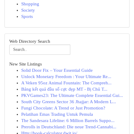
Shopping
Society
Sports
Web Directory Search
New Site Listings
Solid Door Fix – Your Essential Guide
Unlock Monetary Freedom : Your Ultimate Re...
A Veken 95oz Animal Fountain: The Compreh...
Bảng kết quả đầu số cực đẹp MT - Bị Chủ T...
PKVGames23: The Ultimate Complete Essential Gui...
South City Greens Sector 36 Jhajjar: A Modern L...
Fungi Chocolate: A Trend or Just Promotion?
Pelatihan Emas Trading Untuk Pemula
The Sandesara Lifeline: 6 Million Barrels Suppo...
Prerolls in Deutschland: Die neue Trend-Cannabi...
Http://book-calculator.dwit.io/