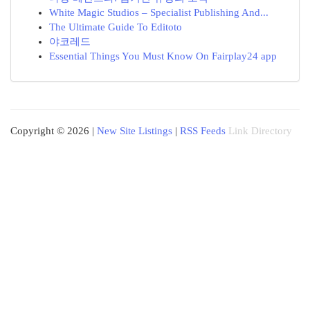
White Magic Studios – Specialist Publishing And...
The Ultimate Guide To Editoto
야코레드
Essential Things You Must Know On Fairplay24 app
Copyright © 2026 |
New Site Listings
|
RSS Feeds
Link Directory