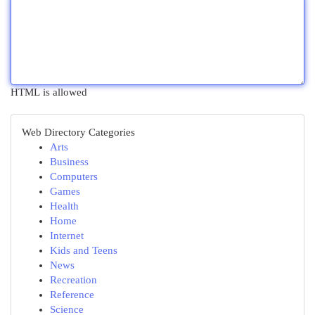
HTML is allowed
Web Directory Categories
Arts
Business
Computers
Games
Health
Home
Internet
Kids and Teens
News
Recreation
Reference
Science