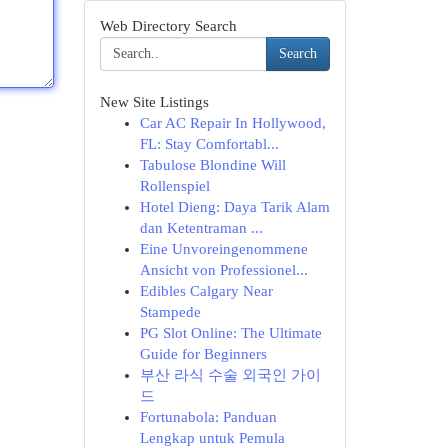
Web Directory Search
Search
New Site Listings
Car AC Repair In Hollywood,
FL: Stay Comfortabl...
Tabulose Blondine Will
Rollenspiel
Hotel Dieng: Daya Tarik Alam
dan Ketentraman ...
Eine Unvoreingenommene
Ansicht von Professionel...
Edibles Calgary Near
Stampede
PG Slot Online: The Ultimate
Guide for Beginners
부산 라식 수술 외국인 가이
드
Fortunabola: Panduan
Lengkap untuk Pemula