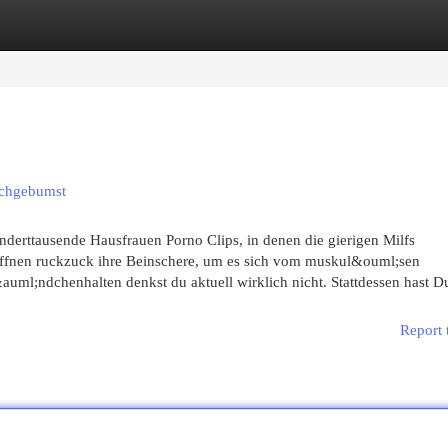
egories
Register
Login
rchgebumst
nderttausende Hausfrauen Porno Clips, in denen die gierigen Milfs
;ffnen ruckzuck ihre Beinschere, um es sich vom muskul&ouml;sen
auml;ndchenhalten denkst du aktuell wirklich nicht. Stattdessen hast D
Report 