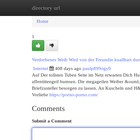
directory url
Home
New Site Listings
Add Site
Cat
Home
1
Verdorbenes Weib Wird von der Freundin knallhart du
Internet
408 days ago
paulp899ogy0
Auf Der tollsten Tuben Seite im Netz erwarten Dich Hu
affentittengeil bumsen. Die megageilen Weiber &ouml
Briefzusteller besorgen zu lassen. An Kuscheln und H&
Vorliebe
https://porno-porno.com/
Comments
Submit a Comment