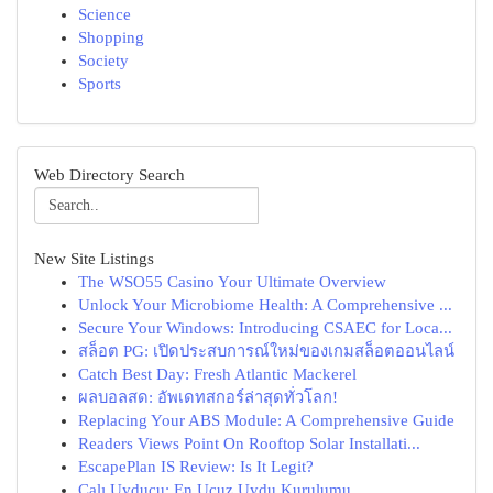
Science
Shopping
Society
Sports
Web Directory Search
New Site Listings
The WSO55 Casino Your Ultimate Overview
Unlock Your Microbiome Health: A Comprehensive ...
Secure Your Windows: Introducing CSAEC for Loca...
สล็อต PG: เปิดประสบการณ์ใหม่ของเกมสล็อตออนไลน์
Catch Best Day: Fresh Atlantic Mackerel
ผลบอลสด: อัพเดทสกอร์ล่าสุดทั่วโลก!
Replacing Your ABS Module: A Comprehensive Guide
Readers Views Point On Rooftop Solar Installati...
EscapePlan IS Review: Is It Legit?
Çalı Uyducu: En Ucuz Uydu Kurulumu