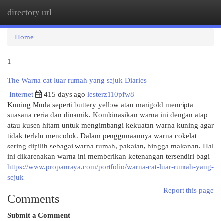
directory url
Togg
navi
Home
1
The Warna cat luar rumah yang sejuk Diaries
Internet
415 days ago
lesterz110pfw8
Kuning Muda seperti buttery yellow atau marigold mencipta
suasana ceria dan dinamik. Kombinasikan warna ini dengan atap
atau kusen hitam untuk mengimbangi kekuatan warna kuning agar
tidak terlalu mencolok. Dalam penggunaannya warna cokelat
sering dipilih sebagai warna rumah, pakaian, hingga makanan. Hal
ini dikarenakan warna ini memberikan ketenangan tersendiri bagi
https://www.propanraya.com/portfolio/warna-cat-luar-rumah-yang-
sejuk
Report this page
Comments
Submit a Comment