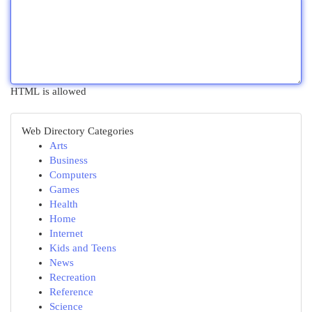
HTML is allowed
Web Directory Categories
Arts
Business
Computers
Games
Health
Home
Internet
Kids and Teens
News
Recreation
Reference
Science