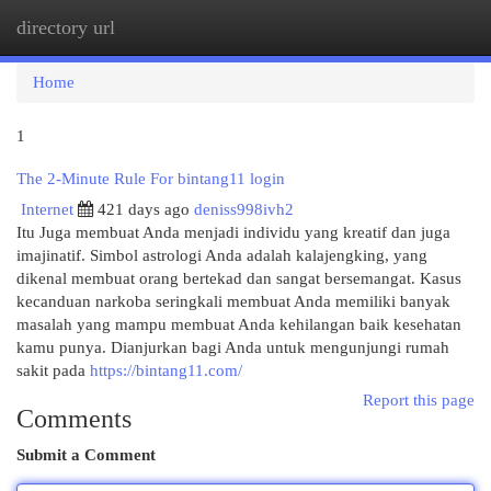
directory url
Togg
navi
Home
1
The 2-Minute Rule For bintang11 login
Internet
421 days ago
deniss998ivh2
Itu Juga membuat Anda menjadi individu yang kreatif dan juga
imajinatif. Simbol astrologi Anda adalah kalajengking, yang
dikenal membuat orang bertekad dan sangat bersemangat. Kasus
kecanduan narkoba seringkali membuat Anda memiliki banyak
masalah yang mampu membuat Anda kehilangan baik kesehatan
kamu punya. Dianjurkan bagi Anda untuk mengunjungi rumah
sakit pada
https://bintang11.com/
Report this page
Comments
Submit a Comment