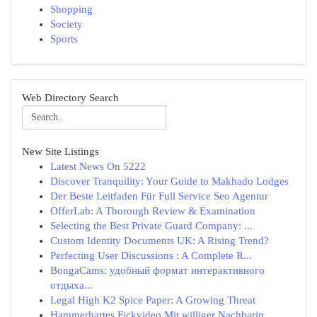
Shopping
Society
Sports
Web Directory Search
New Site Listings
Latest News On 5222
Discover Tranquility: Your Guide to Makhado Lodges
Der Beste Leitfaden Für Full Service Seo Agentur
OfferLab: A Thorough Review & Examination
Selecting the Best Private Guard Company: ...
Custom Identity Documents UK: A Rising Trend?
Perfecting User Discussions : A Complete R...
BongaCams: удобный формат интерактивного
отдыха...
Legal High K2 Spice Paper: A Growing Threat
Hammerhartes Fickvideo Mit williger Nachbarin