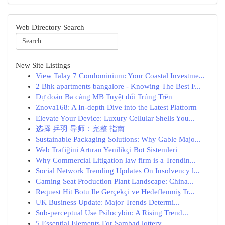
Web Directory Search
New Site Listings
View Talay 7 Condominium: Your Coastal Investme...
2 Bhk apartments bangalore - Knowing The Best F...
Dự đoán Ba càng MB Tuyệt đối Trúng Trên
Znova168: A In-depth Dive into the Latest Platform
Elevate Your Device: Luxury Cellular Shells You...
选择 乒羽 导师：完整 指南
Sustainable Packaging Solutions: Why Gable Majo...
Web Trafiğini Artıran Yenilikçi Bot Sistemleri
Why Commercial Litigation law firm is a Trendin...
Social Network Trending Updates On Insolvency l...
Gaming Seat Production Plant Landscape: China...
Request Hit Botu Ile Gerçekçi ve Hedeflenmiş Tr...
UK Business Update: Major Trends Determi...
Sub-perceptual Use Psilocybin: A Rising Trend...
5 Essential Elements For Sambad lottery