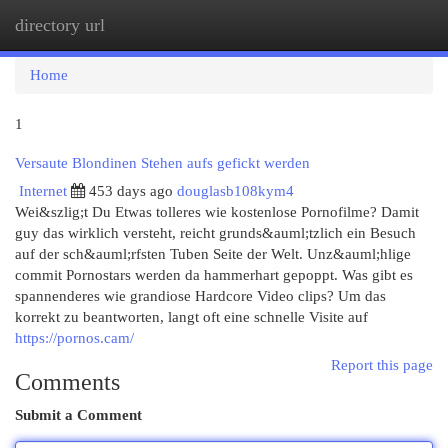
directory url
Togg
navi
Home
1
Versaute Blondinen Stehen aufs gefickt werden
Internet
453 days ago
douglasb108kym4
Wei&szlig;t Du Etwas tolleres wie kostenlose Pornofilme? Damit
guy das wirklich versteht, reicht grunds&auml;tzlich ein Besuch
auf der sch&auml;rfsten Tuben Seite der Welt. Unz&auml;hlige
commit Pornostars werden da hammerhart gepoppt. Was gibt es
spannenderes wie grandiose Hardcore Video clips? Um das
korrekt zu beantworten, langt oft eine schnelle Visite auf
https://pornos.cam/
Report this page
Comments
Submit a Comment