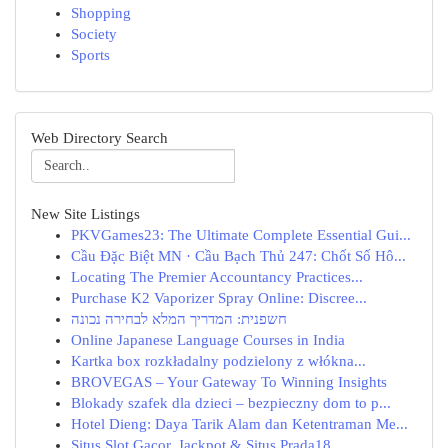
Shopping
Society
Sports
Web Directory Search
New Site Listings
PKVGames23: The Ultimate Complete Essential Gui...
Cầu Đặc Biệt MN · Cầu Bạch Thủ 247: Chốt Số Hô...
Locating The Premier Accountancy Practices...
Purchase K2 Vaporizer Spray Online: Discree...
חשפנית: המדריך המלא לבחירה נכונה
Online Japanese Language Courses in India
Kartka box rozkładalny podzielony z włókna...
BROVEGAS – Your Gateway To Winning Insights
Blokady szafek dla dzieci – bezpieczny dom to p...
Hotel Dieng: Daya Tarik Alam dan Ketentraman Me...
Situs Slot Gacor, Jackpot & Situs Prada18...