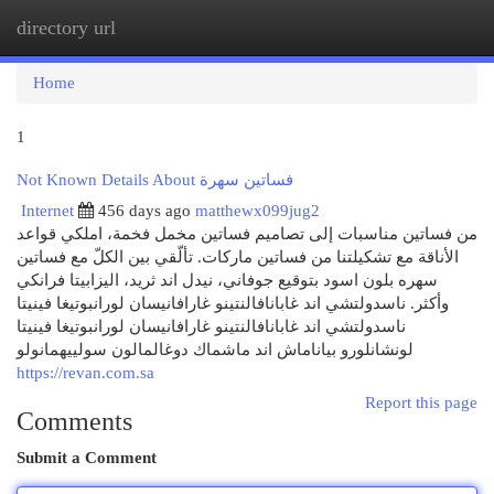
directory url
Togg
navi
Home
1
Not Known Details About فساتين سهرة
Internet
456 days ago
matthewx099jug2
من فساتين مناسبات إلى تصاميم فساتين مخمل فخمة، املكي قواعد
الأناقة مع تشكيلتنا من فساتين ماركات. تألّقي بين الكلّ مع فساتين
سهره بلون اسود بتوقيع جوفاني، نيدل اند ثريد، اليزابيتا فرانكي
وأكثر. ناسدولتشي اند غابانافالنتينو غارافانيسان لورانبوتيغا فينيتا
ناسدولتشي اند غابانافالنتينو غارافانيسان لورانبوتيغا فينيتا
لونشانلورو بياناماش اند ماشماك دوغالمالون سولييهمانولو
https://revan.com.sa
Report this page
Comments
Submit a Comment