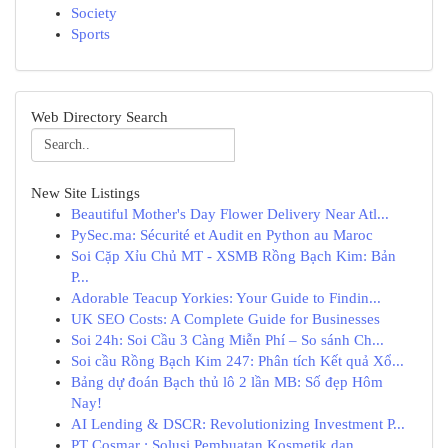
Society
Sports
Web Directory Search
New Site Listings
Beautiful Mother's Day Flower Delivery Near Atl...
PySec.ma: Sécurité et Audit en Python au Maroc
Soi Cặp Xỉu Chủ MT - XSMB Rồng Bạch Kim: Bản
P...
Adorable Teacup Yorkies: Your Guide to Findin...
UK SEO Costs: A Complete Guide for Businesses
Soi 24h: Soi Cầu 3 Càng Miễn Phí – So sánh Ch...
Soi cầu Rồng Bạch Kim 247: Phân tích Kết quả Xổ...
Bảng dự đoán Bạch thủ lô 2 lần MB: Số đẹp Hôm
Nay!
AI Lending & DSCR: Revolutionizing Investment P...
PT Cosmar : Solusi Pembuatan Kosmetik dan ...