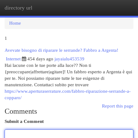
directory url
Togg
navi
Home
1
Avevate bisogno di riparare le serrande? Fabbro a Argenta!
Internet
454 days ago
jayaialu453539
Hai lacune con le tue porte alla luce?? Non ti
{preoccupare|affrettare|agitare]! Un fabbro esperto a Argenta è qui
per te. Noi possiamo riparare tutte le tue esigenze di
manutenzione. Contattaci subito per trovare
https://www.aperturaserrature.com/fabbro-riparazione-serrande-a-
copparo/
Report this page
Comments
Submit a Comment