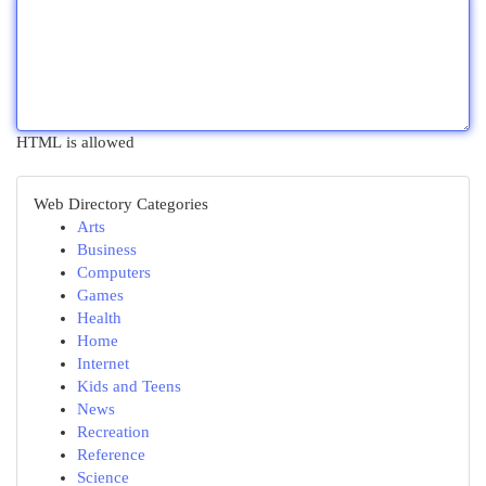
HTML is allowed
Web Directory Categories
Arts
Business
Computers
Games
Health
Home
Internet
Kids and Teens
News
Recreation
Reference
Science