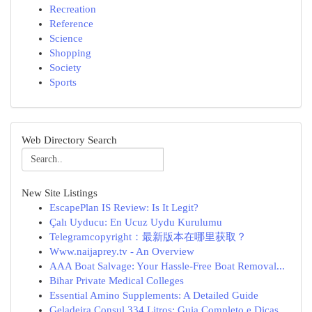
Recreation
Reference
Science
Shopping
Society
Sports
Web Directory Search
New Site Listings
EscapePlan IS Review: Is It Legit?
Çalı Uyducu: En Ucuz Uydu Kurulumu
Telegramcopyright：最新版本在哪里获取？
Www.naijaprey.tv - An Overview
AAA Boat Salvage: Your Hassle-Free Boat Removal...
Bihar Private Medical Colleges
Essential Amino Supplements: A Detailed Guide
Geladeira Consul 334 Litros: Guia Completo e Dicas