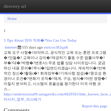
directory url
Togg
navi
Home
1
5 Tips About 안마 직위�?You Can Use Today
Internet
555 days ago
enricoo382qai6
교육 요구 사항�?파악하고, 공식적인 교육 또는 훈련 프로그램
�?만들�? 교육이나 강의�?제공하기 활동 수준 법률사무�?
부�?대�?박행�?변호사) 무료 법률 상담 사이트입니다. 궁금
하신 내용 문의�?주시�?답변드리겠습니다. 계속적이�?반복
적인 정신�?활동(�? 회계장부�?기재사항 점검)�?중요성 환
경이나 조건�?변화가 조직�?체계, 구성, 방식�?어떤 영향�?
미칠지 분석하고, 시스템의 효율성을 평가한다 미국 여행 코
스...
https://andersonzna09.sasugawiki.com/6829565/little_known_facts_
마사지_업무_라스베가
Report this page
Comments