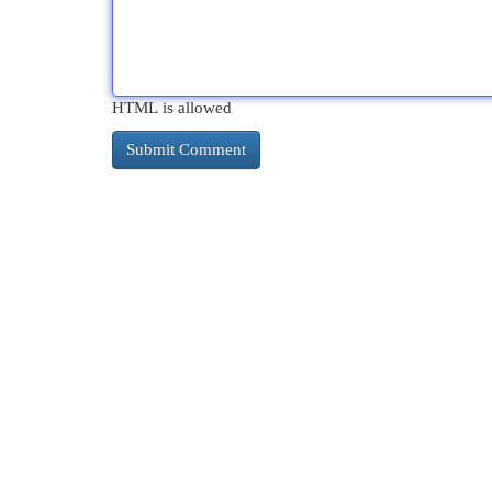
HTML is allowed