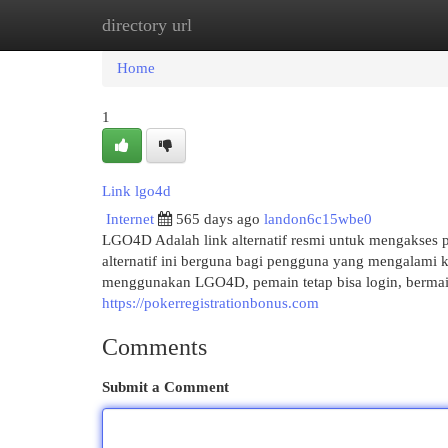
directory url
Home
New Site Listings
Add Site
Cat
Home
1
Link lgo4d
Internet
565 days ago
landon6c15wbe0
LGO4D Adalah link alternatif resmi untuk mengakses p
alternatif ini berguna bagi pengguna yang mengalami 
menggunakan LGO4D, pemain tetap bisa login, bermain, 
https://pokerregistrationbonus.com
Comments
Submit a Comment