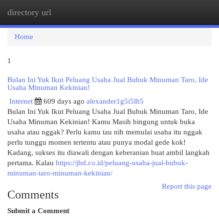
directory url
Togg
navi
Home
1
Bulan Ini Yuk Ikut Peluang Usaha Jual Bubuk Minuman Taro, Ide
Usaha Minuman Kekinian!
Internet
609 days ago
alexander1g5i5lh5
Bulan Ini Yuk Ikut Peluang Usaha Jual Bubuk Minuman Taro, Ide
Usaha Minuman Kekinian! Kamu Masih bingung untuk buka
usaha atau nggak? Perlu kamu tau nih memulai usaha itu nggak
perlu tunggu momen tertentu atau punya modal gede kok!
Kadang, sukses itu diawali dengan keberanian buat ambil langkah
pertama. Kalau
https://jbd.co.id/peluang-usaha-jual-bubuk-
minuman-taro-minuman-kekinian/
Report this page
Comments
Submit a Comment