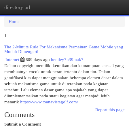
directory url
Togg
navi
Home
1
The 2-Minute Rule For Mekanisme Permainan Game Mobile yang
Mudah Dimengerti
Internet
609 days ago
bentley7n39mak7
Dalam copyright memiliki keunikan dan kemampuan spesial yang
membuatnya cocok untuk peran tertentu dalam tim. Dalam
gamifikasi kita dapat menggunakan beberapa elemen dasar dalam
sebuah mekanisme game untuk di terapkan pada kegiatan
tersebut. Lalu elemen dasar game apa sajakah yang dapat
diimplementasikan pada suatu kegiatan agar menjadi lebih
menarik
https://www.toanavistagolf.com/
Report this page
Comments
Submit a Comment