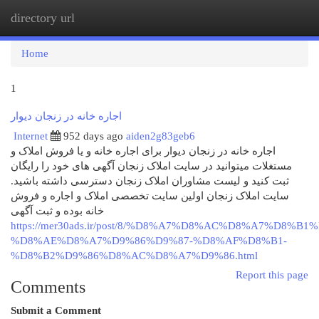
directory url
Togg
navi
Home
1
اجاره خانه در زنجان دیوار
Internet
952 days ago
aiden2g83geb6
اجاره خانه در زنجان دیوار برای اجاره خانه و یا فروش املاک و
مستغلات میتوانید در سایت املاک زنجان آگهی های خود را رایگان
ثبت کنید و لیست مشاوران املاک زنجان دسترسی داشته باشید.
سایت املاک زنجان اولین سایت تخصصی املاک و اجاره و فروش
خانه بوده و ثبت آگهی
https://mer30ads.ir/post/8/%D8%A7%D8%AC%D8%A7%D8%B1
%D8%AE%D8%A7%D9%86%D9%87-%D8%AF%D8%B1-
%D8%B2%D9%86%D8%AC%D8%A7%D9%86.html
Report this page
Comments
Submit a Comment