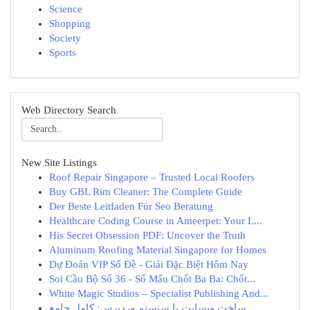
Science
Shopping
Society
Sports
Web Directory Search
New Site Listings
Roof Repair Singapore – Trusted Local Roofers
Buy GBL Rim Cleaner: The Complete Guide
Der Beste Leitfaden Für Seo Beratung
Healthcare Coding Course in Ameerpet: Your L...
His Secret Obsession PDF: Uncover the Truth
Aluminum Roofing Material Singapore for Homes
Dự Đoán VIP Số Đề - Giải Đặc Biệt Hôm Nay
Soi Cầu Bộ Số 36 - Số Mấu Chốt Ba Ba: Chốt...
White Magic Studios – Specialist Publishing And...
ساخت وبسایت با سیستم وردپرس: کامل جامع